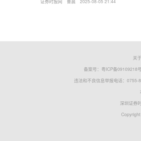
证券时报网
曹晨
2025-08-05 21:44
关
备案号：
粤ICP备09109218
违法和不良信息举报电话：0755-83
深圳证券
Copyright