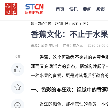
首页
快讯
要闻
股市
您当前的位置：
证券时报
>
公司
>
正文
香蕉文化：不止于水果
来源：证券时报网
作者：崔永元
2026-02-08 
香蕉，这个再熟悉不🎯过的🔥黄
点赞
润而又充满活力的姿态，悄然构建起了一
一种水果的喜爱，更是对其背后所蕴含
一、色彩的🔥狂欢：视觉中的香蕉
香蕉的颜色，那标志性的金黄，本