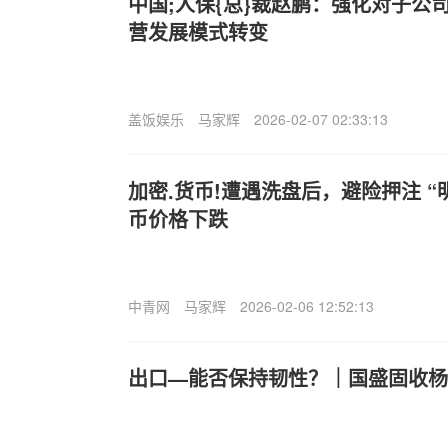
中国;人保{总}裁赵鹏：强化对子公
营发展模式转变
盖饭娱乐
马家辉
2026-02-07 02:33:13
加密.货币!遭遇洗盘后，避险押注 
币价格下跌
中青网
马家辉
2026-02-06 12:52:13
出口—能否保持韧性？｜国盛固收杨