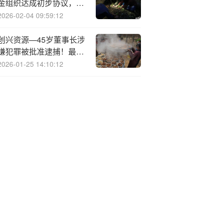
金组织达成初步协议，将
从救助计划中获得12亿美
2026-02-04 09:59:12
元资金
创兴资源—45岁董事长涉
嫌犯罪被批准逮捕！最新
公告：与公司无关
2026-01-25 14:10:12