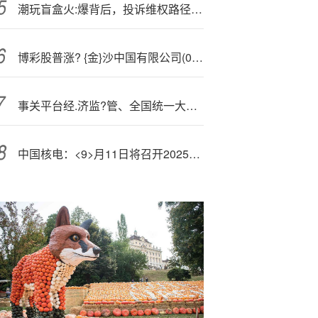
潮玩盲盒火:爆背后，投诉维权路径怎么走？
博彩股普涨? {金}沙中国有限公司(01928)涨3.29% 机构看好博彩股在明年的趋势
事关平台经.济监?管、全国统一大市场，市场监管总局最新发声
中国核电：<9>月11日将召开2025年半年度业绩投资者交流会