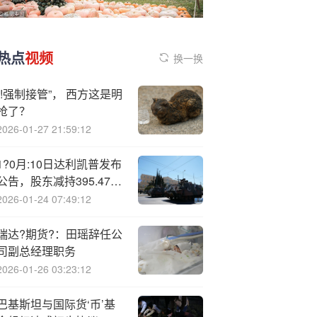
热点
视频
换一换
“!强制接管”， 西方这是明
抢了？
2026-01-27 21:59:12
1?0月:10日达利凯普发布
公告，股东减持395.47万
股
2026-01-24 07:49:12
瑞达?期货?：田瑶辞任公
司副总经理职务
2026-01-26 03:23:12
巴基斯坦与国际货‘币’基