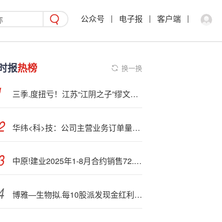
公众号
电子报
客户端
时报
热榜
换一换
三季.度扭亏！江苏“江阴之子”缪文彬的光伏“脱困战”
华纬<科>技：公司主营业务订单量充足
中原!建业2025年1-8月合约销售72.8亿元 同比减少20%
博雅—生物拟.每10股派发现金红利1.5元