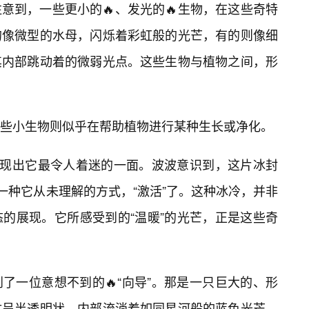
意到，一些更小的🔥、发光的🔥生物，在这些奇特
的像微型的水母，闪烁着彩虹般的光芒，有的则像细
其内部跳动着的微弱光点。这些生物与植物之间，形
些小生物则似乎在帮助植物进行某种生长或净化。
展现出它最令人着迷的一面。波波意识到，这片冰封
一种它从未理解的方式，“激活”了。这种冰冷，并非
的展现。它所感受到的“温暖”的光芒，正是这些奇
了一位意想不到的🔥“向导”。那是一只巨大的、形
体呈半透明状，内部流淌着如同星河般的蓝色光芒。