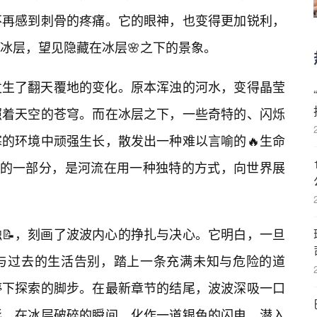
不再感到刺骨的疼痛。它的眼神，也变得更加锐利，
冰层，望见隐藏在冰层🌸之下的景象。
发生了翻天覆地的变化。原本浑浊的河水，变得晶莹
照着天空的苍穹。而在冰层之下，一些奇特的、闪烁
的环境中顽强生长，散发出一种难以言喻的🔥生命
”的一部分，是河流在用一种独特的方式，向世界展
📝，刻画了波波内心的挣扎与决心。它明白，一旦
与过去的生活告别，踏上一条充满未知与危险的道
停下探索的脚步。在最新章节的结尾，波波深吸一口
影，在冰层破碎的瞬间，化作一道银色的闪电，潜入