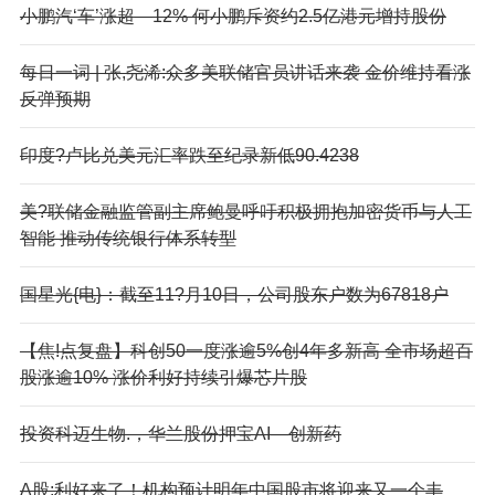
小鹏汽‘车’涨超—12% 何小鹏斥资约2.5亿港元增持股份
每日一词 | 张,尧浠:众多美联储官员讲话来袭 金价维持看涨
反弹预期
印度?卢比兑美元汇率跌至纪录新低90.4238
美?联储金融监管副主席鲍曼呼吁积极拥抱加密货币与人工
智能 推动传统银行体系转型
国星光{电}：截至11?月10日，公司股东户数为67818户
【焦!点复盘】科创50一度涨逾5%创4年多新高 全市场超百
股涨逾10% 涨价利好持续引爆芯片股
投资科迈生物.，华兰股份押宝AI—创新药
A股;利好来了！机构预计明年中国股市将迎来又一个丰