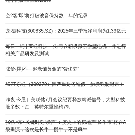
元，同比增长26.95%
空?客‘即’将打破波音保持数十年的纪录
龙:磁科技(300835.SZ)：2025年三季报净利润为1.33亿元
每日一词 | 宝通科技：公;司在积极探索微型电机，并进行
相关产品研发及测试
涨价{撑}不—起老铺黄金的“奢侈梦”
*S?T东通（300379）因严重财务造假，触发强制退市！
昨夜,今晨 |. 美联储7月会议纪要释放鹰派信号，大型科技
股多数下跌，英特尔重挫约7%
张忆<东>关键时刻“发声”：历史上的房地产“长牛市”将在A
股重演，这次是长牛、慢牛，不是疯牛