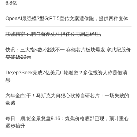
6.8亿
OpenAI最强模?型G;PT-5宣传文案遭偷跑，提供四种变体
联诚精密：.聘任蒋磊先生担任公司副总经理,
快讯：三大指<数>涨跌不一 存储芯片板块爆发 寒武纪股价
突破1520元
De;ep?Seek完成7亿美元C轮融资？多位投资人称是假消
息
六年全白;干！马斯克为何狠心砍掉自研芯片：一场失败的
豪赌
每日—期,货全景复盘9.16：煤焦价格底部已现，预计重心
逐步抬升