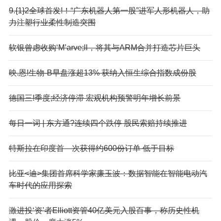
9.{1}2全球首发!！“广东机器人第一股”进军人形机器人，助
力注塑行业柔性制造突围
软银曾虑收购‘M’arve;ll，将其与ARM合并打造芯片巨头
映.恩!生物-B早盘涨超13% 获纳入恒生综合指数成份股
德国三!季度;经济停滞 宏观机构预警明年增长前景
每日一词 | 东方通?连续四个跌停 股民索赔持续推进
特斯拉在印度首—次获得约600份订单 低于目标
比亚<迪>集团首席科学家廉玉波：数据智能在智能电动汽
车时代的应用探索
激进投‘资’者Elliott资管40亿美元入股百事，称历史性机