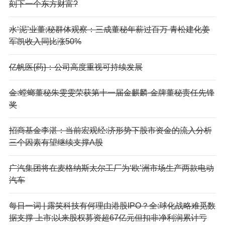
刻下一个东方财富?
水‘泥’业董;秘群体观察：三成董秘年薪过百万 青松建化姜
军凯收入同比涨50%
亿帆医{药}：公司高度重视可持续发展
金:螳螂董秘朱雯雯荣获第十一届金麒麟·金牌董秘责任先锋
奖
招商基金李湛：当前宏观经:济形势下股市资金的流入分析
三个因素有望继续支撑A股
广汽集团将在麦格纳斯太尔工厂为‘欧’洲市场生产两款电动
汽车
每日一词 | 露笑科技有何理由港股IPO？全:球化战略难觅数
据支撑 上市;以来股权募资超67亿元但扣非净利润累计亏