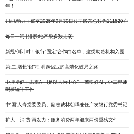
年！
川能,动力：截至2025年9月30日公司股东总数为111520户
每日一词 | 港股:地产股多数走弱:
新规!倒计时！银行“圈定”合作白名单，这类助贷机构入围
第:二.增长“铝”程 明泰铝业的高端化破局之路
中控褚健：未来A—I是以人为中心?，驾驭好AI，让工程师
喝着咖啡工作
中‘国’人寿党委委员、副总裁林朝晖兼任广发银行党委书记
扩大—消‘费’再发力：服务消费两年迎来两份重磅文件