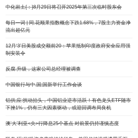
中化岩土{：}8月29日将召开2025年第三次临时股东会
每日一词 | 同.花顺果指数概念下跌1.68%，7股主力资金净
流出超亿元
12月‘3’日美股成交额前20：苹果抵制印度政府安全应用强
制安装令
反腐.升级，这家公司总经理被调查
中国银行与中.国;国新举行工作会谈
铝供;应:扰动抬头，中国铝业逆市活跃！有色龙头ETF随市
下挫1%，仍有三大因素驱动，或迎回调布局良机
澳‘大’利亚<央>行降息25个基点 对前景仍持谨慎态度