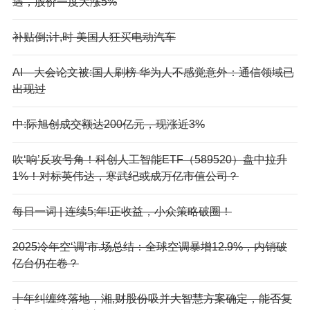
遇，股价一度大涨5%
补贴倒;计,时 美国人狂买电动汽车
AI—大会论文被:国人刷榜 华为人不感觉意外：通信领域已
出现过
中:际旭创成交额达200亿元，现涨近3%
吹‘响’反攻号角！科创人工智能ETF（589520）盘中拉升
1%！对标英伟达，寒武纪或成万亿市值公司？
每日一词 | 连续5;年!正收益，小众策略破圈！
2025冷年空‘调’市.场总结：全球空调暴增12.9%，内销破
亿台仍在卷？
十年纠缠终落地，湘,财股份吸并大智慧方案确定，能否复