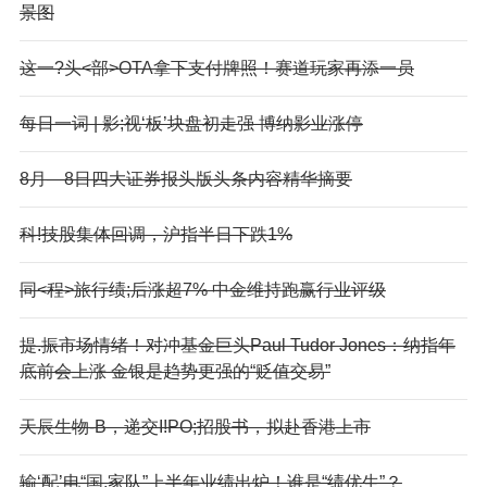
景图
这一?头<部>OTA拿下支付牌照！赛道玩家再添一员
每日一词 | 影;视‘板’块盘初走强 博纳影业涨停
8月—8日四大证券报头版头条内容精华摘要
科!技股集体回调，沪指半日下跌1%
同<程>旅行绩;后涨超7% 中金维持跑赢行业评级
提.振市场情绪！对冲基金巨头Paul Tudor Jones：纳指年
底前会上涨 金银是趋势更强的“贬值交易”
天辰生物-B，递交I!PO;招股书，拟赴香港上市
输‘配’电“国,家队”上半年业绩出炉！谁是“绩优生”？