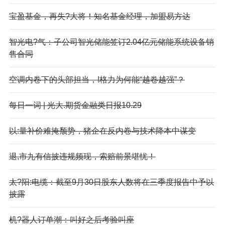
宝盈基金，再失?大将！知名基金经理，加盟易方达
智光电?气：子公司智光储能签订2.04亿元储能系统设备销
售合同
空调内卷下的头部担当，!格力为何能“越卷越强”？
每日一词 | 光大.期货金融类日报10.29
以:量补价难掩颓势，猪企在反内卷与技术降本中谋变
退,市九有信披违规频现，索赔前景堪忧！
太?阳:电缆：截至9月30日股东人数将在三季度报告中予以
披露
机?器人订单潮：叫好之后考验叫座