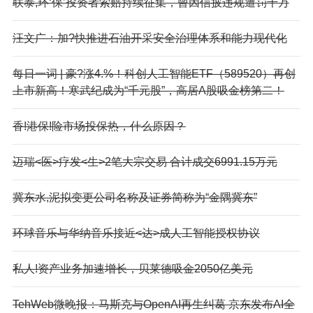
联泰,环‘保’投资者索赔持续征集，曾因信披违规遭罚千万
汪文广：加?快推进石油开采安全治理体系和能力现代化
每日一词 | 豪?涨4.%！科创人工智能ETF（589520）再创
上市新高！寒武纪成为“千元股”，高居A股吸金榜第二！
香!港保!险市场投保热，什么原因？
迈瑞<医>疗发<生>2笔大宗交易 合计成交6991.15万元
冀东水,泥拟变更公司名称及证券简称为“金隅冀东”
环球音乐与华纳音乐接近<达>成人工智能授权协议
私人!资产业务加速增长，贝莱德吸金2050亿美元
Te
hWeb微晚报：马斯克与OpenAI再生纠葛 京东发布AI全