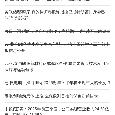
美联储理事!库.克的律师称欺诈指控已成特朗普排斥异己
的“首选武器”
每日一词 | 和‘谐’健康“扣费门”：宽限期“卡壳” 续不上的保费
行:业首:款华为小米双生态车型，广汽丰田铂智 7 工信部申
报信息公开
菲沃;泰与朗逸新材料达成战略合作 将纳米镀膜技术应用至
医疗与运动领域
超.微电脑：指引,暗示2026财年下半年将出现重大增长拐点
港股创!新药集体;上涨 医保谈判首推商保创新药目录
中银{证}券：2025年前三季度，公司实现营业收入24.38亿