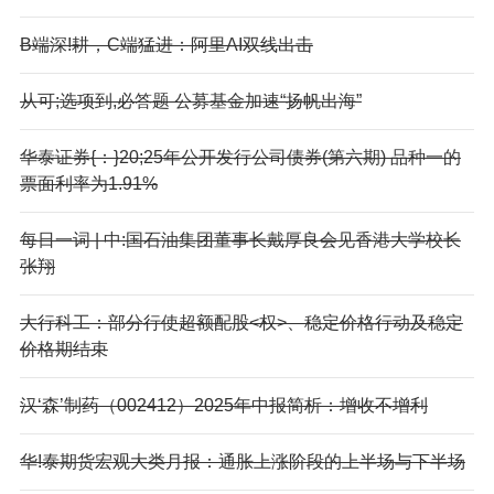
B端深!耕，C端猛进：阿里AI双线出击
从可;选项到,必答题 公募基金加速“扬帆出海”
华泰证券{：}20;25年公开发行公司债券(第六期) 品种一的
票面利率为1.91%
每日一词 | 中:国石油集团董事长戴厚良会见香港大学校长
张翔
大行科工：部分行使超额配股<权>、稳定价格行动及稳定
价格期结束
汉‘森’制药（002412）2025年中报简析：增收不增利
华!泰期货宏观大类月报：通胀上涨阶段的上半场与下半场