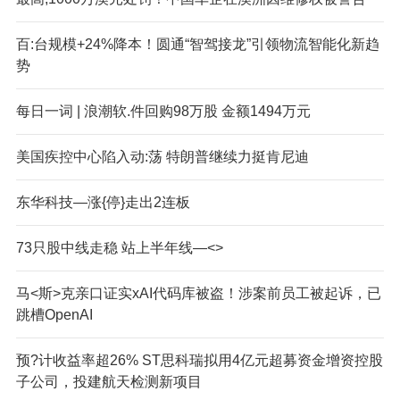
百:台规模+24%降本！圆通“智驾接龙”引领物流智能化新趋
势
每日一词 | 浪潮软.件回购98万股 金额1494万元
美国疾控中心陷入动:荡 特朗普继续力挺肯尼迪
东华科技—涨{停}走出2连板
73只股中线走稳 站上半年线—<>
马<斯>克亲口证实xAI代码库被盗！涉案前员工被起诉，已
跳槽OpenAI
预?计收益率超26% ST思科瑞拟用4亿元超募资金增资控股
子公司，投建航天检测新项目