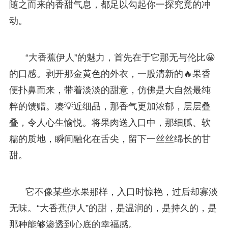
随之而来的香甜气息，都足以勾起你一探究竟的冲
动。
“大香蕉伊人”的魅力，首先在于它那无与伦比😀
的口感。剥开那金黄色的外衣，一股清新的🔥果香
便扑鼻而来，带着淡淡的甜意，仿佛是大自然最纯
粹的馈赠。凑💡近细品，那香气更加浓郁，层层叠
叠，令人心生愉悦。将果肉送入口中，那细腻、软
糯的质地，瞬间融化在舌尖，留下一丝丝绵长的甘
甜。
它不像某些水果那样，入口时惊艳，过后却寡淡
无味。“大香蕉伊人”的甜，是温润的，是持久的，是
那种能够渗透到心底的幸福感。