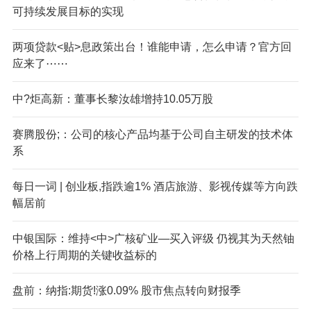
可持续发展目标的实现
两项贷款<贴>息政策出台！谁能申请，怎么申请？官方回
应来了⋯⋯
中?炬高新：董事长黎汝雄增持10.05万股
赛腾股份;：公司的核心产品均基于公司自主研发的技术体
系
每日一词 | 创业板,指跌逾1% 酒店旅游、影视传媒等方向跌
幅居前
中银国际：维持<中>广核矿业—买入评级 仍视其为天然铀
价格上行周期的关键收益标的
盘前：纳指:期货!涨0.09% 股市焦点转向财报季