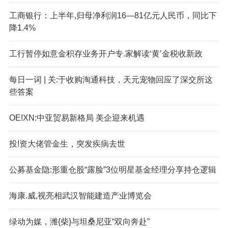
工商银行：上半年,归母净利润16—81亿元人民币，同比下
降1.4%
工行暂停如意金积存业务开户专.家解读‘黄’金税收新政
每日一词 | 关:于收购淘通科技，天元宠物回应了深交所这
些答案
OE!XN:中亚贸易新格局 美企迎来机遇
投!资大佬管金生，突发疾病去世
公募基金隐:形重仓股“露脸”3位明星基金经理分享持仓逻辑
海康.威,视亮相武汉智能建造产业博览会
绿动为媒，潍{柴}与坦桑尼亚“双向奔赴”