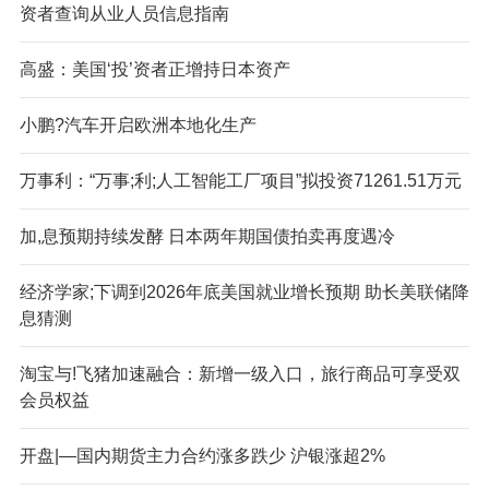
资者查询从业人员信息指南
高盛：美国‘投’资者正增持日本资产
小鹏?汽车开启欧洲本地化生产
万事利：“万事;利;人工智能工厂项目”拟投资71261.51万元
加,息预期持续发酵 日本两年期国债拍卖再度遇冷
经济学家;下调到2026年底美国就业增长预期 助长美联储降
息猜测
淘宝与!飞猪加速融合：新增一级入口，旅行商品可享受双
会员权益
开盘|—国内期货主力合约涨多跌少 沪银涨超2%