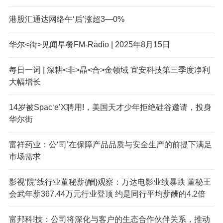
港股汇通达网络午‘后’涨超3—0%
华尔<街>见闻早餐FM-Radio | 2025年8月15日
每日一词 | 深耕<非>晶<合>金领域 宜安科技第三季度净利
大幅增长
14岁被Spac‘e’X聘用!，美国天才少年拒绝硅谷邀请，投身
华尔街
富祥药业：公‘司’在保障产品品质与安全生产的前提下满足
市场需求
影视‘院’线行业董秘薪{酬}观察：万达电影业绩暴跌 董秘王
会武年薪367.44万元行业登顶 约是同行平均薪酬的4.2倍
富邦科!技：公司将深化与客户的生态合作伙伴关系，推动