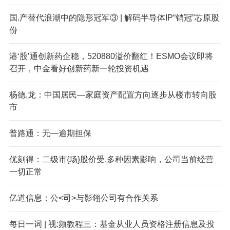
国.产替代浪潮中的隐形冠军③ | 解码半导体IP“销冠”芯原股
份
港‘股’通创新药企稳，520880溢价翻红！ESMO会议即将
召开，中金看好创新药新一轮投资机遇
杨德,龙：中国居民—家庭资产配置方向逐步从楼市转向股
市
普路通：无—逾期担保
优刻得：二级市{场}股价受,多种因素影响，公司当前经营
一切正常
亿道信息：公<司>与影翎公司有合作关系
每日一词 | 视:频教程三：基金从业人员资格注册信息及投