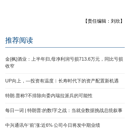
【责任编辑：刘欣】
推荐阅读
金{枫}酒业：上半年归,母净利润亏损713.6万元，同比亏损
收窄
UP向上，—投资有温度︱长寿时代下的资产配置新机遇
特朗.普称?不排除向委内瑞拉派兵的可能性
每日一词 | 特朗普:的数!字之战：当就业数据挑战总统叙事
中兴通讯午‘前’涨:近6% 公司今日将发中期业绩