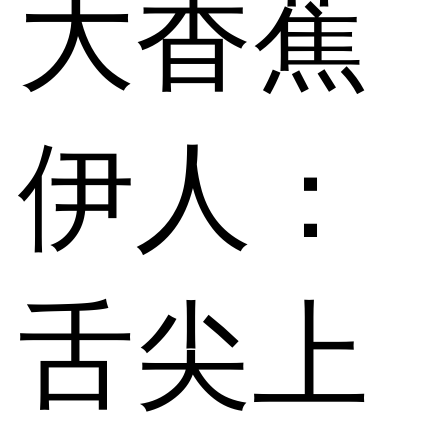
大香蕉
伊人：
舌尖上