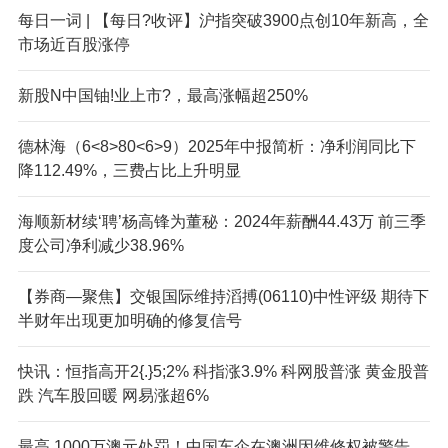
每日一词 | 【每日?收评】沪指突破3900点创10年新高，全
市场近百股涨停
新股N中国铀!业上市?，最高涨幅超250%
德林海（6<8>80<6>9）2025年中报简析：净利润同比下
降112.49%，三费占比上升明显
海顺新材续‘聘’杨高锋为董秘：2024年薪酬44.43万 前三季
度公司净利减少38.96%
【券商—聚焦】交银国际维持滔搏(06110)中性评级 期待下
半财年出现更加明确的修复信号
快讯：恒指高开2{.}5;2% 科指涨3.9% 科网股普涨 黄金股普
跌 汽车股回暖 网易涨超6%
最高,1000万澳元处罚！中国车企在澳洲因维修权被警告