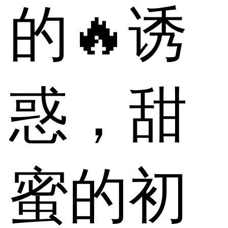
的🔥诱
惑，甜
蜜的初